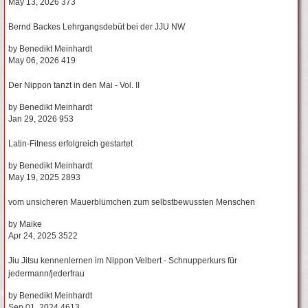
May 13, 2026
373
Bernd Backes Lehrgangsdebüt bei der JJU NW
by
Benedikt Meinhardt
May 06, 2026
419
Der Nippon tanzt in den Mai - Vol. II
by
Benedikt Meinhardt
Jan 29, 2026
953
Latin-Fitness erfolgreich gestartet
by
Benedikt Meinhardt
May 19, 2025
2893
vom unsicheren Mauerblümchen zum selbstbewussten Menschen
by
Maike
Apr 24, 2025
3522
Jiu Jitsu kennenlernen im Nippon Velbert - Schnupperkurs für
jedermann/jederfrau
by
Benedikt Meinhardt
Sep 01, 2024
4613