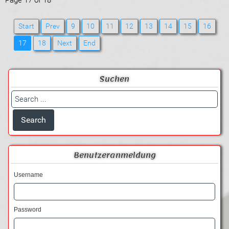
Page 17 of 18
Start
Prev
9
10
11
12
13
14
15
16
17
18
Next
End
Suchen
Benutzeranmeldung
Username
Password