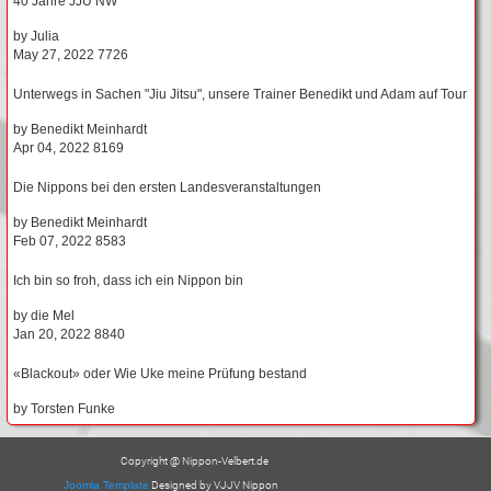
40 Jahre JJU NW
by
Julia
May 27, 2022
7726
Unterwegs in Sachen "Jiu Jitsu", unsere Trainer Benedikt und Adam auf Tour
by
Benedikt Meinhardt
Apr 04, 2022
8169
Die Nippons bei den ersten Landesveranstaltungen
by
Benedikt Meinhardt
Feb 07, 2022
8583
Ich bin so froh, dass ich ein Nippon bin
by
die Mel
Jan 20, 2022
8840
«Blackout» oder Wie Uke meine Prüfung bestand
by
Torsten Funke
Copyright @ Nippon-Velbert.de
Joomla Template
Designed by VJJV Nippon