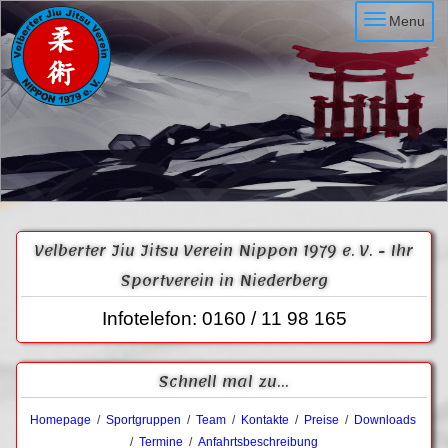
Menu
Velberter Jiu Jitsu Verein Nippon 1979 e. V. - Ihr
Sportverein in Niederberg
Infotelefon: 0160 / 11 98 165
Schnell mal zu...
Homepage
/
Sportgruppen
/
Team
/
Kontakte
/
Preise
/
Downloads
/
Termine
/
Anfahrtsbeschreibung