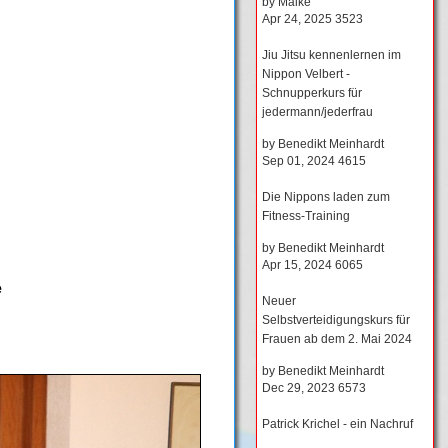
by
Maike
Apr 24, 2025
3523
Jiu Jitsu kennenlernen im
Nippon Velbert -
Schnupperkurs für
jedermann/jederfrau
by
Benedikt Meinhardt
Sep 01, 2024
4615
Die Nippons laden zum
Fitness-Training
by
Benedikt Meinhardt
Apr 15, 2024
6065
e
Neuer
Selbstverteidigungskurs für
Frauen ab dem 2. Mai 2024
by
Benedikt Meinhardt
Dec 29, 2023
6573
Patrick Krichel - ein Nachruf