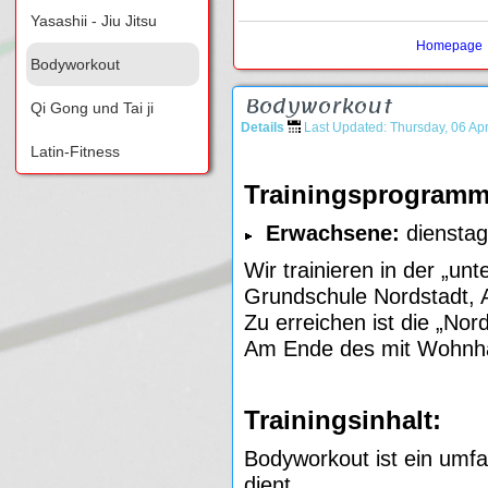
Yasashii - Jiu Jitsu
Homepage
Bodyworkout
Bodyworkout
Qi Gong und Tai ji
Details
Last Updated: Thursday, 06 Apr
Latin-Fitness
Trainingsprogram
Erwachsene:
dienstag
Wir trainieren in der „un
Grundschule Nordstadt, 
Zu erreichen ist die „Nor
Am Ende des mit Wohnhäus
Trainingsinhalt:
Bodyworkout ist ein umfa
dient