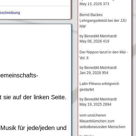
May 13, 2026
373
eschreibung
Bernd Backes
Lehrgangsdebüt bei der JJU
NW
by
Benedikt Meinhardt
May 06, 2026
419
Der Nippon tanzt in den Mai -
Vol. II
by
Benedikt Meinhardt
Jan 29, 2026
954
 Gemeinschafts-
Latin-Fitness erfolgreich
gestartet
sie auf der linken Seite.
by
Benedikt Meinhardt
May 19, 2025
2894
vom unsicheren
Mauerblümchen zum
Musik für jede/jeden und
selbstbewussten Menschen