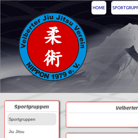
HOME
SPORTGRUP
Sportgruppen
Velberter
Sportgruppen
Jiu Jitsu