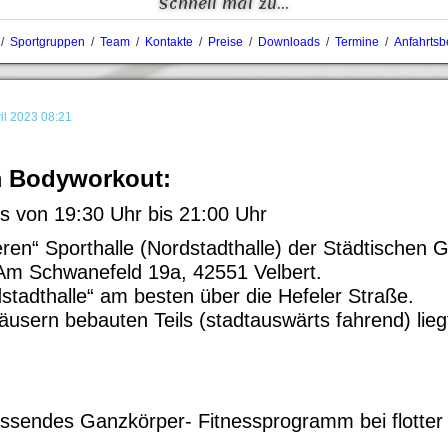
Schnell mal zu...
/
Sportgruppen
/
Team
/
Kontakte
/
Preise
/
Downloads
/
Termine
/
Anfahrtsb
il 2023 08:21
m Bodyworkout:
s von 19:30 Uhr bis 21:00 Uhr
teren“ Sporthalle (Nordstadthalle) der Städtischen
Am Schwanefeld 19a, 42551 Velbert.
dstadthalle“ am besten über die Hefeler Straße.
ern bebauten Teils (stadtauswärts fahrend) liegt 
ssendes Ganzkörper- Fitnessprogramm bei flotter 