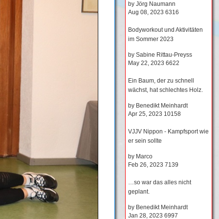
by
Jörg Naumann
Aug 08, 2023
6316
Bodyworkout und Aktivitäten
im Sommer 2023
by
Sabine Rittau-Preyss
May 22, 2023
6622
Ein Baum, der zu schnell
wächst, hat schlechtes Holz.
by
Benedikt Meinhardt
Apr 25, 2023
10158
VJJV Nippon - Kampfsport wie
er sein sollte
by
Marco
Feb 26, 2023
7139
…so war das alles nicht
geplant.
by
Benedikt Meinhardt
Jan 28, 2023
6997