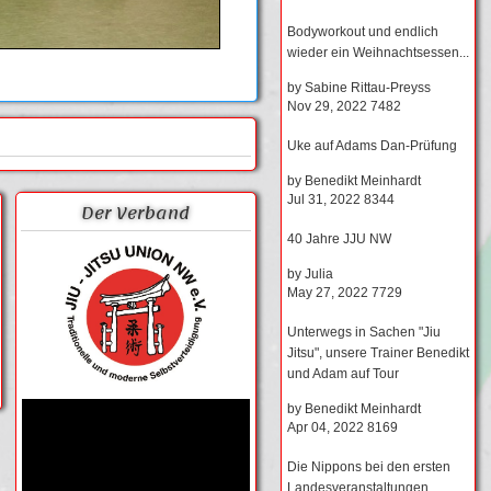
Bodyworkout und endlich
wieder ein Weihnachtsessen...
by
Sabine Rittau-Preyss
Nov 29, 2022
7482
Uke auf Adams Dan-Prüfung
by
Benedikt Meinhardt
Jul 31, 2022
8344
Der Verband
40 Jahre JJU NW
by
Julia
May 27, 2022
7729
Unterwegs in Sachen "Jiu
Jitsu", unsere Trainer Benedikt
und Adam auf Tour
by
Benedikt Meinhardt
Apr 04, 2022
8169
Die Nippons bei den ersten
Landesveranstaltungen