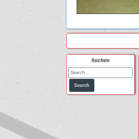
© Free
Joomla! 3 Modules
- by
VinaGecko
Suchen