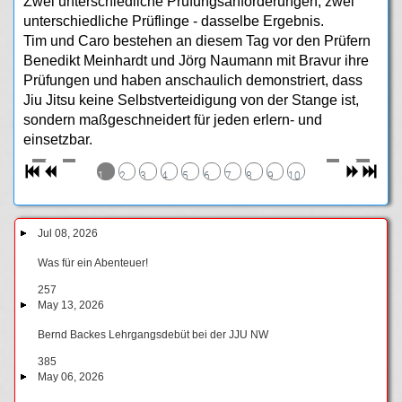
Zwei unterschiedliche Prüfungsanforderungen, zwei
unterschiedliche Prüflinge - dasselbe Ergebnis.
Tim und Caro bestehen an diesem Tag vor den Prüfern
Benedikt Meinhardt und Jörg Naumann mit Bravur ihre
Prüfungen und haben anschaulich demonstriert, dass
Jiu Jitsu keine Selbstverteidigung von der Stange ist,
sondern maßgeschneidert für jeden erlern- und
einsetzbar.
1
2
3
4
5
6
7
8
9
10
Jul 08, 2026
Was für ein Abenteuer!
257
May 13, 2026
Bernd Backes Lehrgangsdebüt bei der JJU NW
385
May 06, 2026