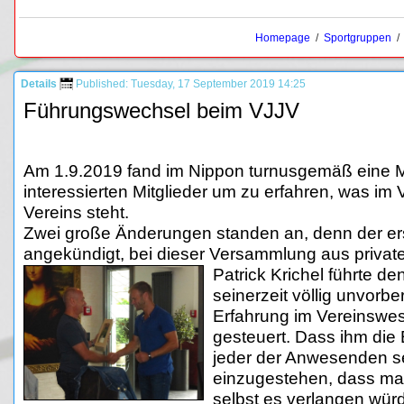
Homepage
/
Sportgruppen
Details
Published: Tuesday, 17 September 2019 14:25
Führungswechsel beim VJJV
Am 1.9.2019 fand im Nippon turnusgemäß eine Mit
interessierten Mitglieder um zu erfahren, was im 
Vereins steht.
Zwei große Änderungen standen an, denn der erste
angekündigt, bei dieser Versammlung aus privat
Patrick Krichel führte d
seinerzeit völlig unvor
Erfahrung im Vereinswese
gesteuert. Dass ihm die 
jeder der Anwesenden se
einzugestehen, dass man
selbst es verlangen wür