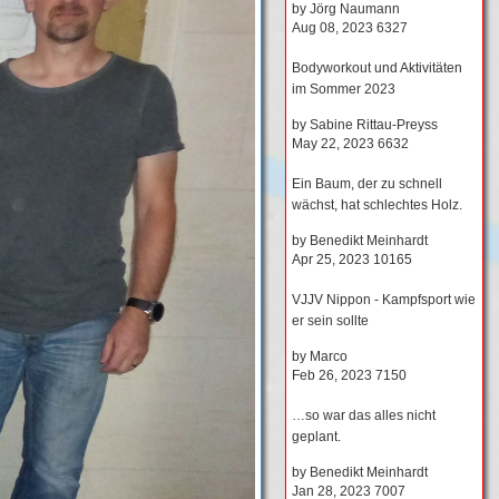
by
Jörg Naumann
Aug 08, 2023
6327
Bodyworkout und Aktivitäten
im Sommer 2023
by
Sabine Rittau-Preyss
May 22, 2023
6632
Ein Baum, der zu schnell
wächst, hat schlechtes Holz.
by
Benedikt Meinhardt
Apr 25, 2023
10165
VJJV Nippon - Kampfsport wie
er sein sollte
by
Marco
Feb 26, 2023
7150
…so war das alles nicht
geplant.
by
Benedikt Meinhardt
Jan 28, 2023
7007