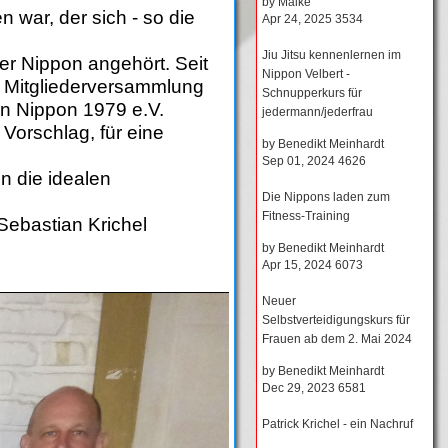
by
Maike
n war, der sich - so die
Apr 24, 2025
3534
Jiu Jitsu kennenlernen im
er Nippon angehört. Seit
Nippon Velbert -
ie Mitgliederversammlung
Schnupperkurs für
in Nippon 1979 e.V.
jedermann/jederfrau
Vorschlag, für eine
by
Benedikt Meinhardt
Sep 01, 2024
4626
in die idealen
Die Nippons laden zum
Fitness-Training
Sebastian Krichel
by
Benedikt Meinhardt
Apr 15, 2024
6073
Neuer
Selbstverteidigungskurs für
Frauen ab dem 2. Mai 2024
by
Benedikt Meinhardt
Dec 29, 2023
6581
Patrick Krichel - ein Nachruf