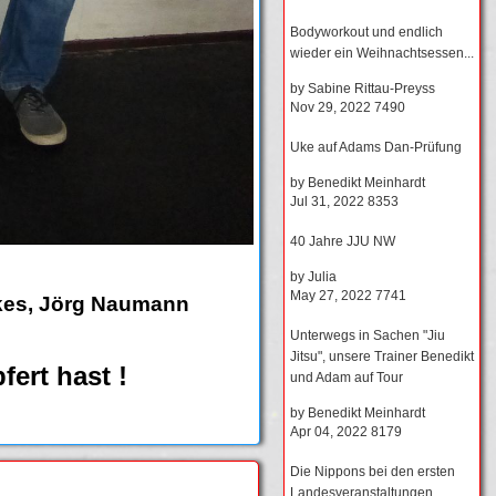
Bodyworkout und endlich
wieder ein Weihnachtsessen...
by
Sabine Rittau-Preyss
Nov 29, 2022
7490
Uke auf Adams Dan-Prüfung
by
Benedikt Meinhardt
Jul 31, 2022
8353
40 Jahre JJU NW
by
Julia
May 27, 2022
7741
ckes, Jörg Naumann
Unterwegs in Sachen "Jiu
Jitsu", unsere Trainer Benedikt
fert hast !
und Adam auf Tour
by
Benedikt Meinhardt
Apr 04, 2022
8179
Die Nippons bei den ersten
Landesveranstaltungen