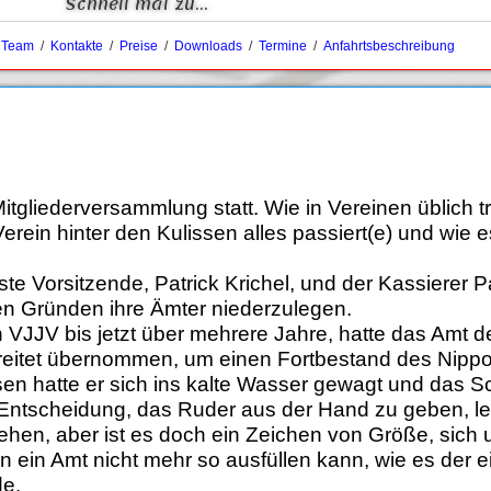
Schnell mal zu...
/
Team
/
Kontakte
/
Preise
/
Downloads
/
Termine
/
Anfahrtsbeschreibung
gliederversammlung statt. Wie in Vereinen üblich tr
Verein hinter den Kulissen alles passiert(e) und wie 
 Vorsitzende, Patrick Krichel, und der Kassierer Pa
en Gründen ihre Ämter niederzulegen.
en VJJV bis jetzt über mehrere Jahre, hatte das Amt 
bereitet übernommen, um einen Fortbestand des Nip
n hatte er sich ins kalte Wasser gewagt und das Sch
Entscheidung, das Ruder aus der Hand zu geben, leid
hen, aber ist es doch ein Zeichen von Größe, sich
 ein Amt nicht mehr so ausfüllen kann, wie es der 
de.