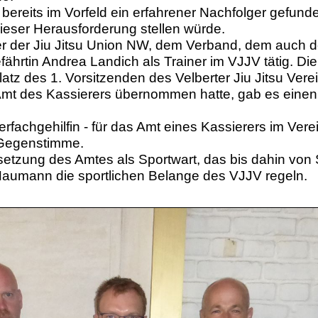
 bereits im Vorfeld ein erfahrener Nachfolger gefunde
ieser Herausforderung stellen würde.
der der Jiu Jitsu Union NW, dem Verband, dem auch d
fährtin Andrea Landich als Trainer im VJJV tätig. D
tz des 1. Vorsitzenden des Velberter Jiu Jitsu Vere
 Amt des Kassierers übernommen hatte, gab es einen 
rfachgehilfin - für das Amt eines Kassierers im Vere
 Gegenstimme.
esetzung des Amtes als Sportwart, das bis dahin von 
g Naumann die sportlichen Belange des VJJV regeln.