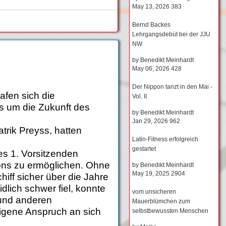
May 13, 2026
383
Bernd Backes
Lehrgangsdebüt bei der JJU
NW
by
Benedikt Meinhardt
May 06, 2026
428
Der Nippon tanzt in den Mai -
afen sich die
Vol. II
es um die Zukunft des
by
Benedikt Meinhardt
Jan 29, 2026
962
trik Preyss, hatten
Latin-Fitness erfolgreich
gestartet
des 1. Vorsitzenden
pons zu ermöglichen. Ohne
by
Benedikt Meinhardt
May 19, 2025
2904
iff sicher über die Jahre
lich schwer fiel, konnte
vom unsicheren
 und anderen
Mauerblümchen zum
eigene Anspruch an sich
selbstbewussten Menschen