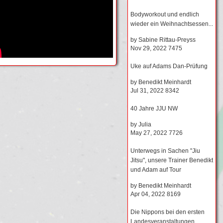
Bodyworkout und endlich
wieder ein Weihnachtsessen...
by
Sabine Rittau-Preyss
Nov 29, 2022
7475
Uke auf Adams Dan-Prüfung
by
Benedikt Meinhardt
Jul 31, 2022
8342
40 Jahre JJU NW
by
Julia
May 27, 2022
7726
Unterwegs in Sachen "Jiu
Jitsu", unsere Trainer Benedikt
und Adam auf Tour
by
Benedikt Meinhardt
Apr 04, 2022
8169
Die Nippons bei den ersten
Landesveranstaltungen