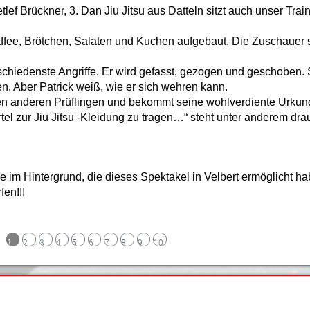
ef Brückner, 3. Dan Jiu Jitsu aus Datteln sitzt auch unser Tra
ffee, Brötchen, Salaten und Kuchen aufgebaut. Die Zuschauer s
erschiedenste Angriffe. Er wird gefasst, gezogen und geschoben. 
en. Aber Patrick weiß, wie er sich wehren kann.
en anderen Prüflingen und bekommt seine wohlverdiente Urkun
el zur Jiu Jitsu -Kleidung zu tragen…“ steht unter anderem dra
m Hintergrund, die dieses Spektakel in Velbert ermöglicht habe
fen!!!
1
2
3
4
5
6
7
8
9
10