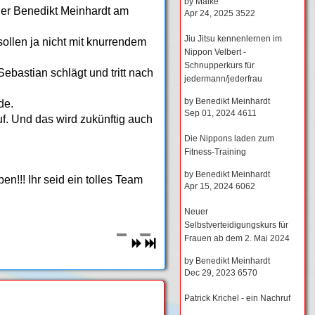
by
Maike
iner Benedikt Meinhardt am
Apr 24, 2025
3522
Jiu Jitsu kennenlernen im
ollen ja nicht mit knurrendem
Nippon Velbert -
Schnupperkurs für
Sebastian schlägt und tritt nach
jedermann/jederfrau
by
Benedikt Meinhardt
de.
Sep 01, 2024
4611
uf. Und das wird zukünftig auch
Die Nippons laden zum
Fitness-Training
by
Benedikt Meinhardt
n!!! Ihr seid ein tolles Team
Apr 15, 2024
6062
Neuer
Selbstverteidigungskurs für
Frauen ab dem 2. Mai 2024
by
Benedikt Meinhardt
Dec 29, 2023
6570
Patrick Krichel - ein Nachruf