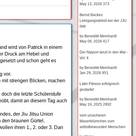
May 13, 2026
373
Bernd Backes
Lehrgangsdebüt bei der JJU
NW
by
Benedikt Meinhardt
May 06, 2026
417
and wird von Patrick in einem
Der Nippon tanzt in den Mai -
 der Druck am Hebel und
Vol. II
ngesetzt und schon geht es
by
Benedikt Meinhardt
Jan 29, 2026
951
g vor.
 mit strengen Blicken, machen
Latin-Fitness erfolgreich
gestartet
 doch die letzte Schülerstufe
by
Benedikt Meinhardt
eübt, damit an diesem Tag auch
May 19, 2025
2892
ndes, der Jiu Jitsu Union
vom unsicheren
 den braunen Gürtel.
Mauerblümchen zum
selbstbewussten Menschen
ollen ihren 1., 2. oder 3. Dan