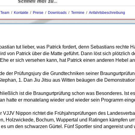
Schnell mal zu...
/
Team
/
Kontakte
/
Preise
/
Downloads
/
Termine
/
Anfahrtsbeschreibung
stian tut lieber, was Patrick fordert, denn Sebastians rechte H
rd von Patrick über die Matte geführt. Dann löst sich plötzlich
Ehe er sich versehen kann, hat Patrick einen anderen Hebel a
ade der Prüfungsjury die Grundtechniken seiner Braungurtprüfun
tephan, 1. Dan Jiu Jitsu aus Witten beäugen die Demonstration
chließlich ist die Braungurtprüfung schon was Besonderes. Ist es
tian hatte er monatelang wieder und wieder sein Programm eing
er VJJV Nippon richtet die Frühjahrsprüfungen des Landesverba
gen, Holzwickede, Bochum, Wuppertal und Ratingen kämpfen um
t es um den schwarzen Gürtel. Fünf Sportler sind angereist und w