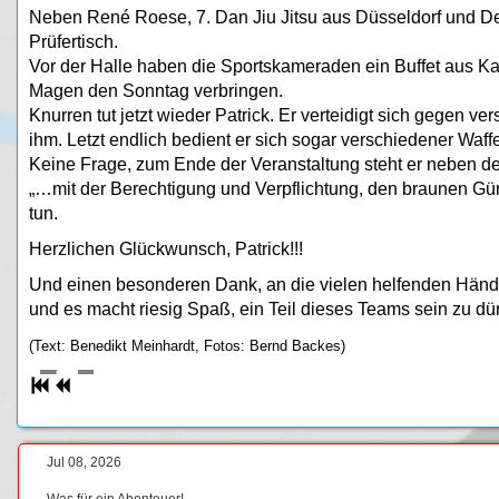
Neben René Roese, 7. Dan Jiu Jitsu aus Düsseldorf und Detl
Prüfertisch.
Vor der Halle haben die Sportskameraden ein Buffet aus Ka
Magen den Sonntag verbringen.
Knurren tut jetzt wieder Patrick. Er verteidigt sich gegen v
ihm. Letzt endlich bedient er sich sogar verschiedener Waff
Keine Frage, zum Ende der Veranstaltung steht er neben d
„…mit der Berechtigung und Verpflichtung, den braunen Gürt
tun.
Herzlichen Glückwunsch, Patrick!!!
Und einen besonderen Dank, an die vielen helfenden Hände i
und es macht riesig Spaß, ein Teil dieses Teams sein zu dür
(Text: Benedikt Meinhardt, Fotos: Bernd Backes)
Jul 08, 2026
Was für ein Abenteuer!