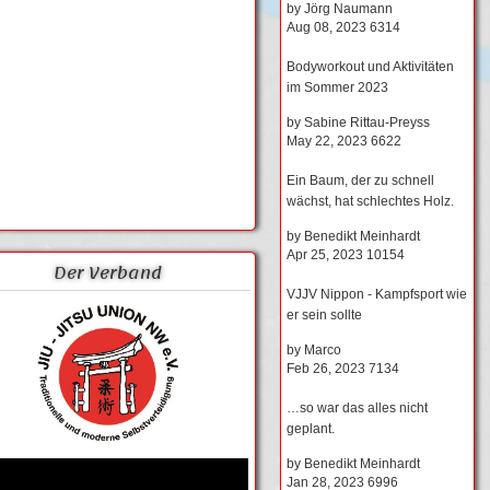
by
Jörg Naumann
Aug 08, 2023
6314
Bodyworkout und Aktivitäten
im Sommer 2023
by
Sabine Rittau-Preyss
May 22, 2023
6622
Ein Baum, der zu schnell
wächst, hat schlechtes Holz.
by
Benedikt Meinhardt
Apr 25, 2023
10154
Der Verband
VJJV Nippon - Kampfsport wie
er sein sollte
by
Marco
Feb 26, 2023
7134
…so war das alles nicht
geplant.
by
Benedikt Meinhardt
Jan 28, 2023
6996