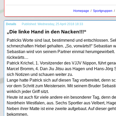
Homepage
/
Sportgruppen
Details
Published: Wednesday, 25 April 2018 18:33
„Die linke Hand in den Nacken!!!“
Patricks Worte sind laut, bestimmend und entschlossen. Seba
schmerzhaften Hebel gehalten. „So, vorwärts!!“ Sebastian wi
Sebastian wird von seinem Partner einmal herumgewirbelt. 
rückwärts…
Patrick Krichel, 1. Vorsitzender des VJJV Nippon, führt ger
Marcel Bromm, 4. Dan Jiu Jitsu aus Hagen und Hans-Jörg S
sich Notizen und schauen weiter zu.
Lange hatte Patrick sich auf diesen Tag vorbereitet, denn s
vor dem Schritt zum Meistersein. Mit seinem Bruder Sebas
wirklich jeder Griff sitzt.
Heute ist auch für viele andere ein besonderer Tag, denn d
Nordrhein Westfalen, aus. Sechs Sportler aus Velbert, Ha
Neben ihrer Matte ist eine zweite aufgebaut. Auf dieser geh
bekommen.